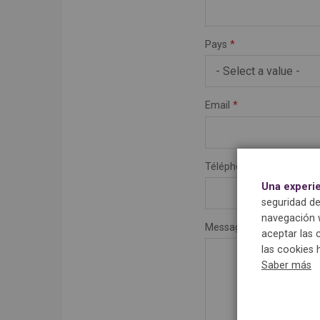
Pays
*
Email
*
Téléphone
Una experi
seguridad de
navegación w
Message
aceptar las 
las cookies 
Saber más