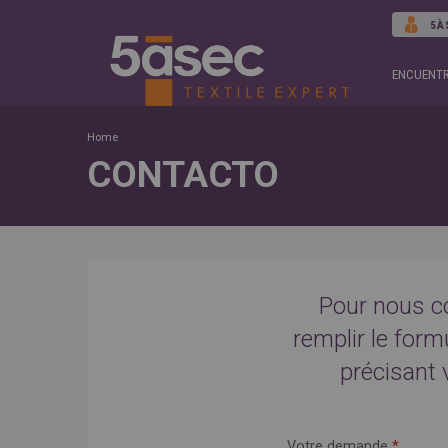
5À
ENCUENTR
Home
CONTACTO
Pour nous c
remplir le form
précisant
Votre demande
*