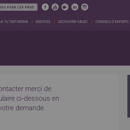
Jump to navigation
SEC POUR LES PROS
A TU TINTORERIA
SERVICES
DÉCOUVRIR 5ÀSEC
CONSEILS D'EXPERTS
ARGENTINA
DUBA
Español
Englis
English
EGYP
BELGIUM
Englis
English
Arabic
French
FRAN
BRAZIL
Englis
Portuguese
França
CHILE
GEOR
Español
Englis
English
ქართ
Français
GREE
COLOMBIA
Ελληνι
ontacter merci de
Español
Englis
CZECH
HUNG
ulaire ci-dessous en
REPUBLIC
Magya
Čeština
Englis
 votre demande.