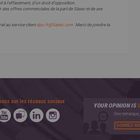
it à l’effacement, d’un droit d’opposition.
des offres commerciales de la part de 5àsec et de ses
el au service client
dpo.fr@5asec.com
. Merci de joindre la
nous sur les réseaux sociaux
YOUR OPINION IS
Une remarque, 
DONNEZ-NO