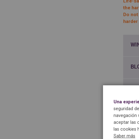
Life-sa
the har
Do not 
harder 
WI
BL
TO
Una experi
seguridad de
GR
navegación w
aceptar las 
las cookies 
IN
Saber más