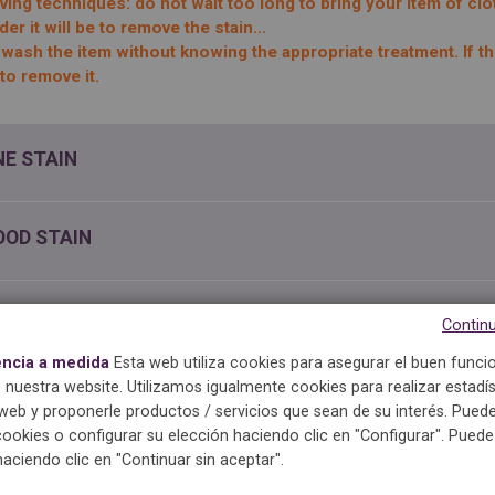
ving techniques: do not wait too long to bring your item of clo
der it will be to remove the stain...
wash the item without knowing the appropriate treatment. If the
to remove it.
NE STAIN
OOD STAIN
MATO SAUCE
Continu
encia a medida
Esta web utiliza cookies para asegurar el buen func
 nuestra website. Utilizamos igualmente cookies para realizar estadís
EASE STAIN
eb y proponerle productos / servicios que sean de su interés. Puede
cookies o configurar su elección haciendo clic en "Configurar". Pued
haciendo clic en "Continuar sin aceptar".
K STAIN