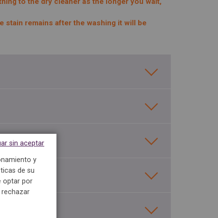
thing to the dry cleaner as the longer you wait,
 stain remains after the washing it will be
ar sin aceptar
ionamiento y
ticas de su
 optar por
e rechazar