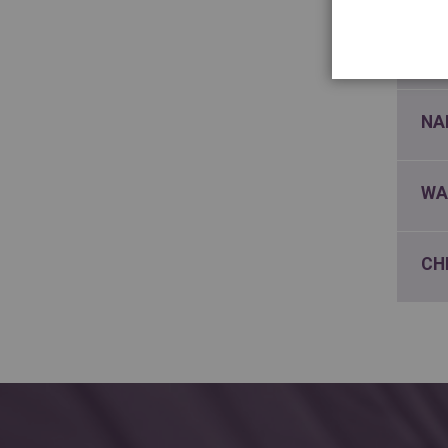
CH
NA
WA
CH