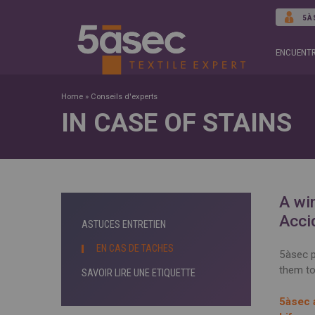
5À
ENCUENTR
Home
»
Conseils d'experts
IN CASE OF STAINS
A win
Acci
ASTUCES ENTRETIEN
EN CAS DE TACHES
5àsec p
them to
SAVOIR LIRE UNE ETIQUETTE
5àsec 