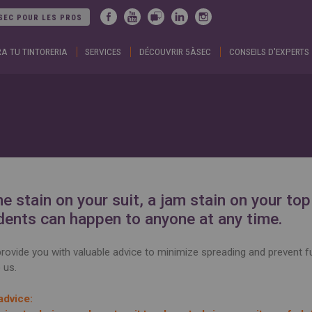
Jump to navigation
SEC POUR LES PROS
A TU TINTORERIA
SERVICES
DÉCOUVRIR 5ÀSEC
CONSEILS D'EXPERTS
ARGENTINA
DUBA
Español
Englis
English
EGYP
BELGIUM
Englis
English
Arabic
French
FRAN
BRAZIL
Englis
Portuguese
França
CHILE
GEOR
Español
Englis
English
ქართ
Français
GREE
e stain on your suit, a jam stain on your to
COLOMBIA
Ελληνι
Español
Englis
dents can happen to anyone at any time.
CZECH
HUNG
REPUBLIC
Magya
Čeština
Englis
rovide you with valuable advice to minimize spreading and prevent f
 us.
advice: