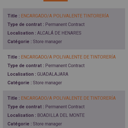
SPAIN
FRANCE
English
English
Spanish
Français
ENCARGADO/A POLIVALENTE TINTORERÍA
SWITZERLAND
GEORGIA
Deutsch
English
Français
Permanent Contract
ქართული
English
ALCALÁ DE HENARES
GREECE
UKRAINE
Ελληνικά
Українська
Store manager
English
SAUDI ARABIA
HUNGARY
Arabic
Magyar
English
ENCARGADO/A POLIVALENTE DE TINTORERÍA
English
Permanent Contract
GUADALAJARA
Store manager
ENCARGADO/A POLIVALENTE DE TINTORERÍA
Permanent Contract
BOADILLA DEL MONTE
Store manager