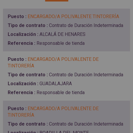
SPAIN
FRANCE
English
English
Spanish
Français
ENCARGADO/A POLIVALENTE TINTORERÍA
SWITZERLAND
GEORGIA
Deutsch
English
Français
Contrato de Duración Indeterminada
ქართული
English
ALCALÁ DE HENARES
GREECE
UKRAINE
Ελληνικά
Українська
Responsable de tienda
English
SAUDI ARABIA
HUNGARY
Arabic
Magyar
English
ENCARGADO/A POLIVALENTE DE
English
TINTORERÍA
Contrato de Duración Indeterminada
GUADALAJARA
Responsable de tienda
ENCARGADO/A POLIVALENTE DE
TINTORERÍA
Contrato de Duración Indeterminada
BOADILLA DEL MONTE