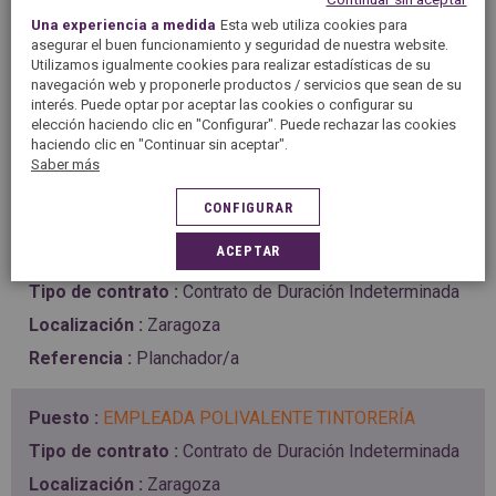
Valladolid
Una experiencia a medida
Esta web utiliza cookies para
Responsable de tienda
asegurar el buen funcionamiento y seguridad de nuestra website.
Utilizamos igualmente cookies para realizar estadísticas de su
navegación web y proponerle productos / servicios que sean de su
PLANCHADOR/A
interés. Puede optar por aceptar las cookies o configurar su
elección haciendo clic en "Configurar". Puede rechazar las cookies
Contrato de Duración Indeterminada
haciendo clic en "Continuar sin aceptar".
Valladolid
Saber más
Planchador/a
CONFIGURAR
ACEPTAR
PLANCHADOR/A TINTORERÍA
Contrato de Duración Indeterminada
Zaragoza
Planchador/a
EMPLEADA POLIVALENTE TINTORERÍA
Contrato de Duración Indeterminada
Zaragoza