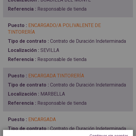
Responsable de tienda
ENCARGADO/A POLIVALENTE DE
TINTORERÍA
Contrato de Duración Indeterminada
SEVILLA
Responsable de tienda
ENCARGADA TINTORERÍA
Contrato de Duración Indeterminada
MARBELLA
Responsable de tienda
ENCARGADA
Contrato de Duración Indeterminada
Continuar sin aceptar