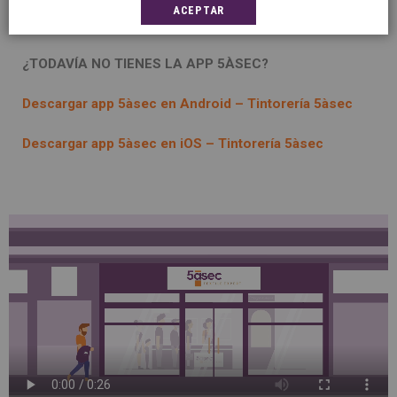
ACEPTAR
¿TODAVÍA NO TIENES LA APP 5ÀSEC?
Descargar app 5àsec en Android – Tintorería 5àsec
Descargar app 5àsec en iOS – Tintorería 5àsec
deposito_express_-
_vf.mp4