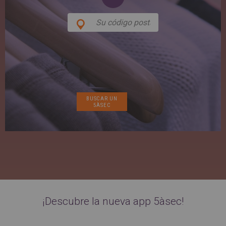
SPAIN
FRANCE
English
English
Spanish
Français
SWITZERLAND
GEORGIA
Deutsch
English
Français
ქართული
English
GREECE
UKRAINE
Ελληνικά
Українська
English
SAUDI ARABIA
HUNGARY
Arabic
Magyar
English
English
¡Descubre la nueva app 5àsec!