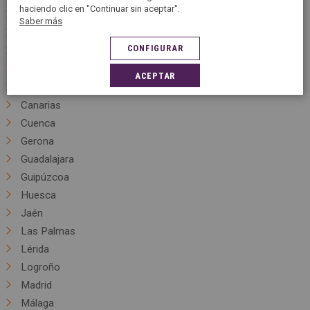
haciendo clic en "Continuar sin aceptar".
Alava
Saber más
Alicante
CONFIGURAR
Asturias
Baleares
ACEPTAR
Barcelona
Canarias
Cuenca
Gerona
Guadalajara
Guipúzcoa
Huesca
Jaén
Las Palmas
Lérida
Logroño
Madrid
Málaga