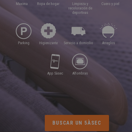
SPAIN
maxima
ropa de hogar
limpieza y
cuero y piel
FRANCE
English
recoloración de
English
Spanish
deportivas
Français
SWITZERLAND
GEORGIA
Deutsch
English
Français
ქართული
English
GREECE
UKRAINE
Ελληνικά
Українська
parking
higienizante
servicio a domicilio
arreglos
English
SAUDI ARABIA
HUNGARY
Arabic
Magyar
English
English
app 5àsec
alfombras