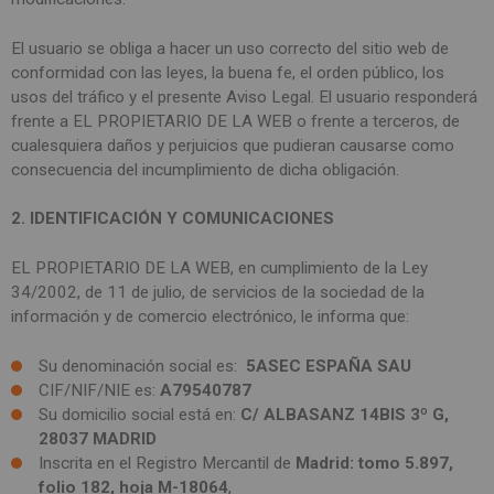
SPAIN
FRANCE
English
English
Spanish
El usuario se obliga a hacer un uso correcto del sitio web de
Français
SWITZERLAND
conformidad con las leyes, la buena fe, el orden público, los
GEORGIA
Deutsch
English
Français
usos del tráfico y el presente Aviso Legal. El usuario responderá
ქართული
English
frente a EL PROPIETARIO DE LA WEB o frente a terceros, de
GREECE
UKRAINE
cualesquiera daños y perjuicios que pudieran causarse como
Ελληνικά
Українська
English
consecuencia del incumplimiento de dicha obligación.
SAUDI ARABIA
HUNGARY
Arabic
Magyar
English
2. IDENTIFICACIÓN Y COMUNICACIONES
English
EL PROPIETARIO DE LA WEB, en cumplimiento de la Ley
34/2002, de 11 de julio, de servicios de la sociedad de la
información y de comercio electrónico, le informa que:
Su denominación social es:
5ASEC ESPAÑA SAU
CIF/NIF/NIE es:
A79540787
Su domicilio social está en:
C/ ALBASANZ 14BIS 3º G
,
28037 MADRID
Inscrita en el Registro Mercantil de
Madrid: tomo 5.897,
folio 182, hoja M-18064
,