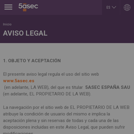
Jump to navigation
ES
EN
ARGENTINA
LUXEMBOURG
Inicio
Español
Français
AVISO LEGAL
English
English
EN
BELGIUM
MEXICO
English
Español
French
PORTUGAL
BRAZIL
Portuguese
Portuguese
1. OBJETO Y ACEPTACIÓN
REPUBLIK INDONESIA
CHILE
English
Español
El presente aviso legal regula el uso del sitio web
ROMÂNĂ
English
Română
Français
www.5asec.es
English
(en adelante, LA WEB), del que es titular
5ASEC ESPAÑA SAU
COLOMBIA
RUSSIA
Español
(en adelante, EL PROPIETARIO DE LA WEB).
Русский
CZECH REPUBLIC
English
Čeština
SLOVAKIA
La navegación por el sitio web de EL PROPIETARIO DE LA WEB
DUBAI
Slovenčina
atribuye la condición de usuario del mismo e implica la
English
SERBIA
aceptación plena y sin reservas de todas y cada una de las
EGYPT
English
disposiciones incluidas en este Aviso Legal, que pueden sufrir
English
Cрпски
Arabic
modificaciones.