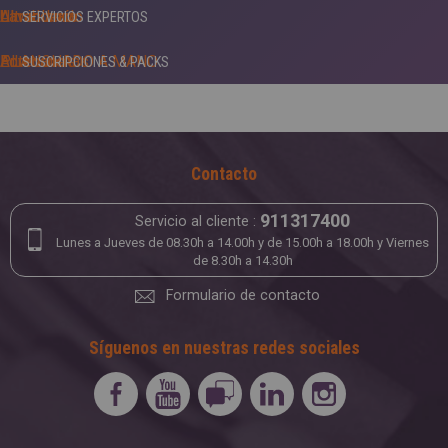
Ultrablanco
Almidonado
Lavandería
SERVICIOS EXPERTOS
Antimanchas
PLANCHADO A MANO
Edredones
SUSCRIPCIONES & PACKS
Antipolillas
Ropa de hogar
Bonos 5àsec
Apresto
Alfombras
Contacto
Higienizante
Arreglos
911317400
Servicio al cliente :
Impermeabilización
Cuero y Piel
Lunes a Jueves de 08.30h a 14.00h y de 15.00h a 18.00h y Viernes
de 8.30h a 14.30h
Formulario de contacto
Síguenos en nuestras redes sociales