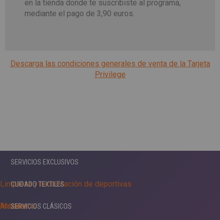
en la tienda donde te suscribiste al programa,
mediante el pago de 3,90 euros.
Descarga las condiciones generales de venta de la Tarjeta
Privilege
SERVICIOS EXCLUSIVOS
Limpieza y recoloración de deportivas
CUIDADO TEXTILES
Maxima
Antiácaros
SERVICIOS CLÁSICOS