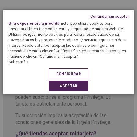
Continuar sin aceptar
Una experiencia a medida
Esta web utiliza cookies para
¿Cómo adherirme al programa Privilege?
asegurar el buen funcionamiento y seguridad de nuestra website.
Utilizamos igualmente cookies para realizar estadísticas de su
Para adherirte al programa Privilege solo tienes
navegación web y proponerle productos / servicios que sean de su
que rellenar el formulario de solicitud de
interés. Puede optar por aceptar las cookies o configurar su
elección haciendo clic en "Configurar". Puede rechazar las cookies
adhesión disponible en cada tienda 5àsec
haciendo clic en "Continuar sin aceptar".
participante en el programa y pagar un importe
Saber más
fijo anual de 12 euros. ¡Te entregaremos
inmediatamente tu tarjeta Privilege para empezar
CONFIGURAR
a gozar de las ventajas!
ACEPTAR
Todas las personas físicas mayores de edad
pueden suscribirse al programa Privilege. La
tarjeta es estrictamente personal.
Tu suscripción implica la aceptación de las
condiciones generales de la tarjeta Privilege.
¿Qué tiendas aceptan mi tarjeta?