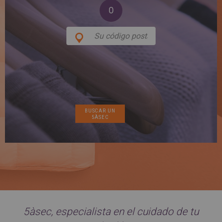
SPAIN
FRANCE
English
O
English
Spanish
Français
SWITZERLAND
GEORGIA
Deutsch
English
Français
ქართული
English
GREECE
UKRAINE
Ελληνικά
Українська
English
SAUDI ARABIA
HUNGARY
Arabic
Magyar
English
English
5àsec, especialista en el cuidado de tu