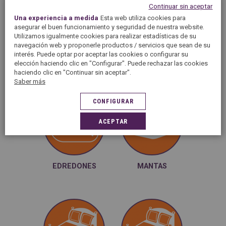
correcta desinfección del mismo.
Continuar sin aceptar
Una experiencia a medida
Esta web utiliza cookies para
asegurar el buen funcionamiento y seguridad de nuestra website.
Utilizamos igualmente cookies para realizar estadísticas de su
navegación web y proponerle productos / servicios que sean de su
IDEAL PARA ESTAS PRENDAS
interés. Puede optar por aceptar las cookies o configurar su
elección haciendo clic en "Configurar". Puede rechazar las cookies
haciendo clic en "Continuar sin aceptar".
Saber más
CONFIGURAR
Edredones,
ACEPTAR
almohadas ...
EDREDONES
MANTAS
Sábanas, fundas de