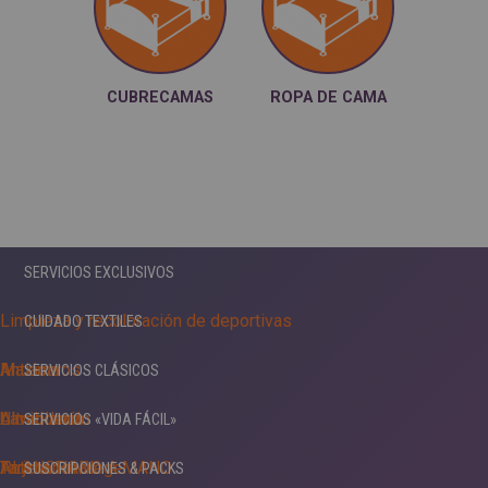
edredón, fundas de
almohada ...
CUBRECAMAS
ROPA DE CAMA
SERVICIOS EXCLUSIVOS
Limpieza y recoloración de deportivas
CUIDADO TEXTILES
Maxima
Antiácaros
SERVICIOS CLÁSICOS
Ultrablanco
Almidonado
Lavandería
SERVICIOS «VIDA FÁCIL»
Antimanchas
PLANCHADO A MANO
Tarjeta Privilege
SUSCRIPCIONES & PACKS