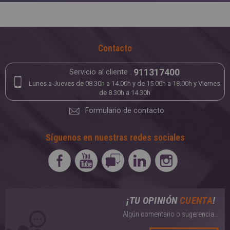
Antipolillas
Servicio a domicilio
Bonos 5àsec
Apresto
APP 5ÀSEC
Contacto
Higienizante
911317400
Servicio al cliente :
Impermeabilización
Lunes a Jueves de 08.30h a 14.00h y de 15.00h a 18.00h y Viernes
de 8.30h a 14.30h
Formulario de contacto
Síguenos en nuestras redes sociales
¡TU OPINIÓN
CUENTA
!
Algún comentario o sugerencia…