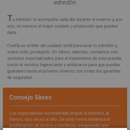
edredón.
T
u edredón te acompaña cada día durante el invierno y, por
eso, se merece el mejor cuidado y protección que puedas
darle.
Confía en el líder del cuidado textil para lavar tu edredón y,
sobre todo, protegerlo. En 5àsec, además, contamos con
servicios especializados para el tratamiento de esta prenda,
como el servicio higienizante y antiácaros para que puedas
guardarlo hasta el próximo invierno con todas las garantías
de seguridad.
Consejo 5àsec
Los especialistas recomiendan limpiar el edredón, al
menos, dos veces al año. De esta forma evitamos la
proliferación de ácaros y bacterias, asegurando una