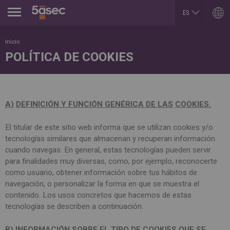
Jump to navigation
ES
EN
ARGENTINA
LUXEMBOURG
Inicio
Español
Français
POLÍTICA DE COOKIES
English
English
EN
BELGIUM
MEXICO
English
Español
French
PORTUGAL
BRAZIL
Portuguese
Portuguese
A)
DEFINICIÓN Y FUNCIÓN GENÉRICA DE LAS
C
OOKIES.
REPUBLIK INDONESIA
CHILE
English
Español
El titular de este sitio web informa que se utilizan cookies y/o
ROMÂNĂ
English
Română
Français
tecnologías similares que almacenan y recuperan información
English
cuando navegas. En general, estas tecnologías pueden servir
COLOMBIA
RUSSIA
Español
para finalidades muy diversas, como, por ejemplo, reconocerte
Русский
CZECH REPUBLIC
English
como usuario, obtener información sobre tus hábitos de
Čeština
navegación, o personalizar la forma en que se muestra el
SLOVAKIA
DUBAI
Slovenčina
contenido. Los usos concretos que hacemos de estas
English
SERBIA
tecnologías se describen a continuación.
EGYPT
English
English
Cрпски
Arabic
B) INFORMACIÓN SOBRE EL TIPO DE COOKIES QUE SE