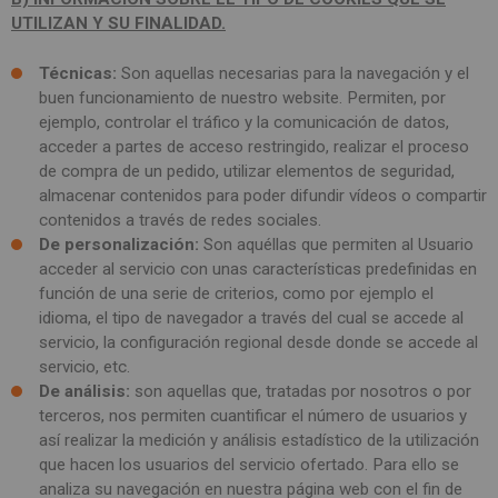
SPAIN
FRANCE
English
UTILIZAN Y SU FINALIDAD.
English
Spanish
Français
SWITZERLAND
Técnicas:
Son aquellas necesarias para la navegación y el
GEORGIA
Deutsch
English
Français
buen funcionamiento de nuestro website. Permiten, por
ქართული
English
ejemplo, controlar el tráfico y la comunicación de datos,
GREECE
UKRAINE
acceder a partes de acceso restringido, realizar el proceso
Ελληνικά
Українська
English
de compra de un pedido, utilizar elementos de seguridad,
SAUDI ARABIA
almacenar contenidos para poder difundir vídeos o compartir
HUNGARY
Arabic
Magyar
English
contenidos a través de redes sociales.
English
De personalización:
Son aquéllas que permiten al Usuario
acceder al servicio con unas características predefinidas en
función de una serie de criterios, como por ejemplo el
idioma, el tipo de navegador a través del cual se accede al
servicio, la configuración regional desde donde se accede al
servicio, etc.
De análisis:
son aquellas que, tratadas por nosotros o por
terceros, nos permiten cuantificar el número de usuarios y
así realizar la medición y análisis estadístico de la utilización
que hacen los usuarios del servicio ofertado. Para ello se
analiza su navegación en nuestra página web con el fin de