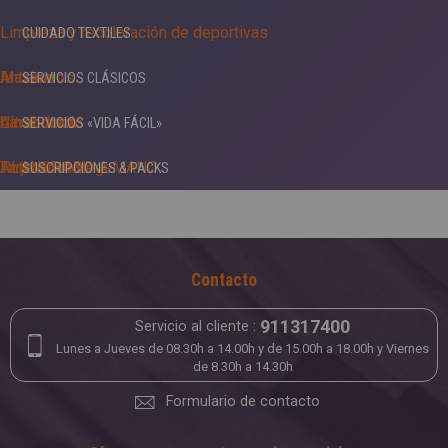
Limpieza y recoloración de deportivas
CUIDADO TEXTILES
Maxima
Antiácaros
SERVICIOS CLÁSICOS
Ultrablanco
Almidonado
Lavandería
SERVICIOS «VIDA FÁCIL»
Antimanchas
PLANCHADO A MANO
Tarjeta Privilege
SUSCRIPCIONES & PACKS
Antipolillas
Servicio a domicilio
Bonos 5àsec
Apresto
APP 5ÀSEC
Contacto
Higienizante
911317400
Servicio al cliente :
Impermeabilización
Lunes a Jueves de 08.30h a 14.00h y de 15.00h a 18.00h y Viernes
de 8.30h a 14.30h
Formulario de contacto