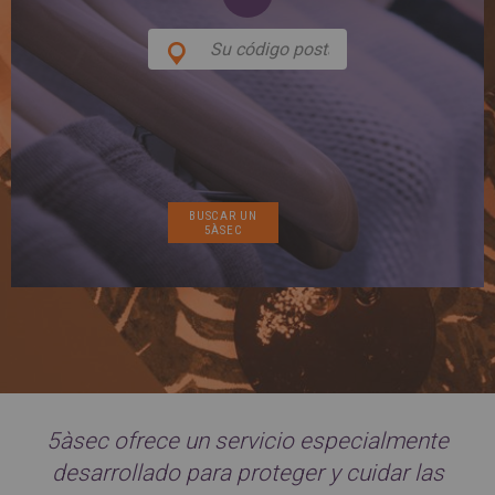
SPAIN
FRANCE
English
English
Spanish
Français
SWITZERLAND
GEORGIA
Deutsch
English
Français
ქართული
English
GREECE
UKRAINE
Ελληνικά
Українська
English
SAUDI ARABIA
HUNGARY
Arabic
Magyar
English
English
5àsec ofrece un servicio especialmente
desarrollado para proteger y cuidar las