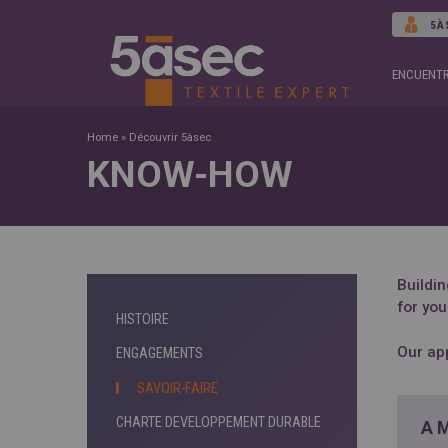
5À
ENCUENTR
Home
»
Découvrir 5àsec
KNOW-HOW
Buildin
for yo
HISTOIRE
Our ap
ENGAGEMENTS
SAVOIR-FAIRE
CHARTE DEVELOPPEMENT DURABLE
A 