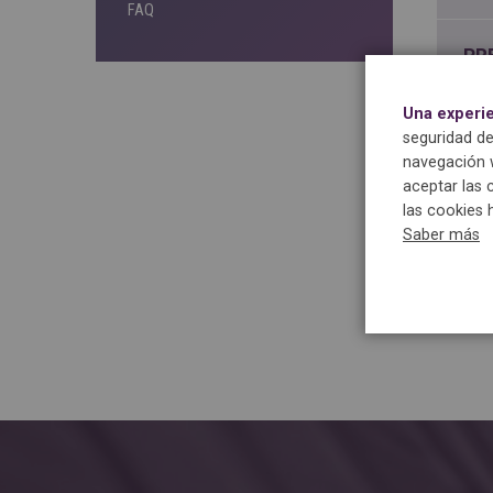
FAQ
PR
Una experi
CL
seguridad de
navegación w
aceptar las 
IR
las cookies 
Saber más
QU