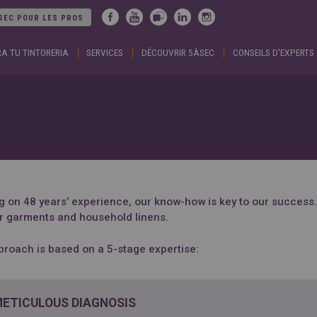
Jump to navigation
SEC POUR LES PROS
A TU TINTORERIA
SERVICES
DÉCOUVRIR 5ÀSEC
CONSEILS D'EXPERTS
ARGENTINA
DUBA
Español
Englis
English
EGYP
BELGIUM
Englis
English
Arabic
French
FRAN
BRAZIL
Englis
Portuguese
França
CHILE
GEOR
Español
Englis
English
ქართ
Français
GREE
g on 48 years’ experience, our know-how is key to our success. 
COLOMBIA
Ελληνι
Español
Englis
ur garments and household linens.
CZECH
HUNG
REPUBLIC
Magya
proach is based on a 5-stage expertise:
Čeština
Englis
METICULOUS DIAGNOSIS