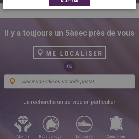
ACEPTAR
Ropa de hogar
Antiácaros
Alfombras
Almidonado
Il y a toujours un 5àsec près de vous
Arreglos
Antimanchas
ME LOCALISER
Cuero y Piel
Antipolillas
Apresto
OU
Higienizante
Impermeabilización
Je recherche un service en particulier
maxima
ropa de hogar
limpieza y
cuero y piel