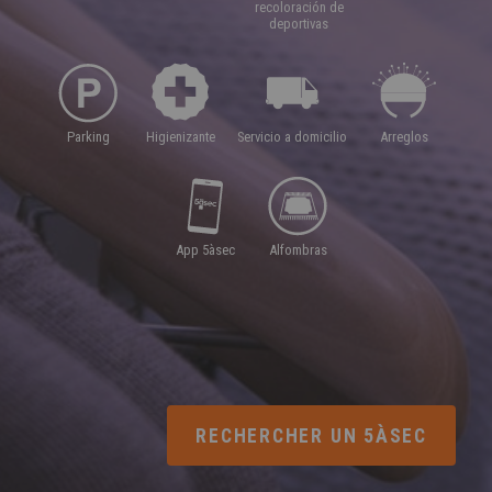
recoloración de
deportivas
parking
higienizante
servicio a domicilio
arreglos
app 5àsec
alfombras