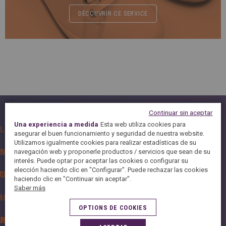
DÉCOUVRIR CE SERVICE
SERVICES EXCLUSIFS
Continuar sin aceptar
Una experiencia a medida
Esta web utiliza cookies para
Limpieza y recoloración de deportivas
ABONNEMENTS & PACKS
asegurar el buen funcionamiento y seguridad de nuestra website.
Utilizamos igualmente cookies para realizar estadísticas de su
Maxima
Bono Camisas
navegación web y proponerle productos / servicios que sean de su
SERVICES "VIE FACILE"
interés. Puede optar por aceptar las cookies o configurar su
elección haciendo clic en "Configurar". Puede rechazar las cookies
Ultrablanco
Tarjeta Privilege
SERVICES CLASSIQUES
haciendo clic en "Continuar sin aceptar".
Saber más
Home delivery (spanish)
Lavandería
SERVICES EXPERTS
OPTIONS DE COOKIES
APP 5ÀSEC
PLANCHADO A MANO
Edredones
SOINS TEXTILES