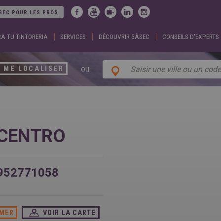
Jump to navigation
SEC POUR LES PROS
A TU TINTORERIA
SERVICES
DÉCOUVRIR 5ÀSEC
CONSEILS D'EXPERTS
ARGENTINA
DUBA
Español
Englis
English
EGYP
BELGIUM
Englis
ou
ME LOCALISER
English
Arabic
French
FRAN
BRAZIL
Englis
Portuguese
França
CHILE
GEOR
Español
Englis
English
ქართ
 CENTRO
Français
GREE
COLOMBIA
Ελληνι
Español
Englis
CZECH
HUNG
REPUBLIC
Magya
952771058
Čeština
Englis
IMER
VOIR LA CARTE