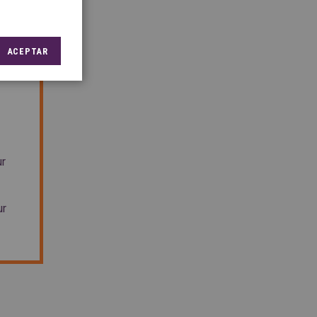
ACEPTAR
ur
ur