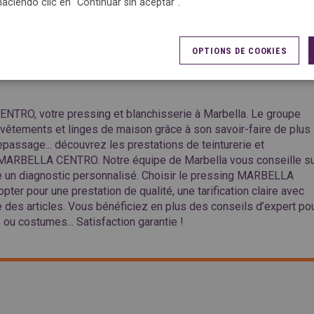
haciendo clic en "Continuar sin aceptar".
ACCÈS
OPTIONS DE COOKIES
TRO, votre pressing et blanchisserie à Marbella. Le groupe
 vêtements et linges de maison grâce à son savoir-faire de plus
passage... découvrez les prestations de teinturerie et
 MARBELLA CENTRO. Notre équipe de Marbella vous conseille s
e un diagnostic personnalisé. Choisir le pressing MARBELLA
pter pour une prestation de qualité, une tarification claire avec
de des articles. Vous bénéficiez en plus des conseils d’expert po
 ou costumes... Satisfaction garantie !