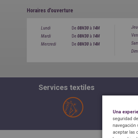
Horaires d'ouverture
Jeu
Lundi
De
08H30
à
14H
Ven
Mardi
De
08H30
à
14H
Sam
Mercredi
De
08H30
à
14H
Dim
Services textiles
Una experi
seguridad de
navegación w
aceptar las 