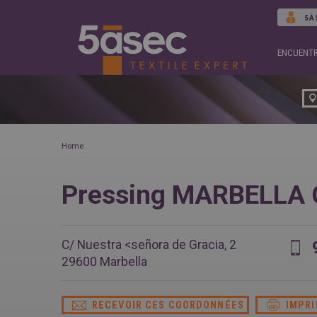
5À
ENCUENTR
Home
Pressing MARBELLA
C/ Nuestra <señora de Gracia, 2
29600
Marbella
RECEVOIR CES COORDONNÉES
IMPR