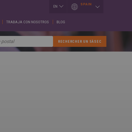
SPAIN
EN
EN
TRABAJA CON NOSOTROS
BLOG
I
LUXEMBOURG
SLOVAKIA
h
Français
Slovenčina
English
ES
T
SERBIA
h
MEXICO
English
Español
Cрпски
CE
PORTUGAL
SPAIN
h
Portuguese
English
is
Spanish
REPUBLIK
GIA
INDONESIA
SWITZERLAND
h
English
Deutsch
ული
Français
ROMÂNĂ
English
CE
Română
κά
English
UKRAINE
h
Українська
RUSSIA
ARY
Русский
SAUDI ARABIA
r
English
Arabic
h
English