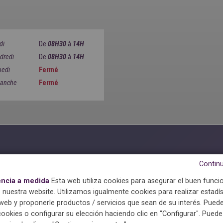
di
De
08H30
à
14H
dredi
De
08H30
à
14H
edi
Fermé
anche
Fermé
Continu
encia a medida
Esta web utiliza cookies para asegurar el buen func
 nuestra website. Utilizamos igualmente cookies para realizar estadís
eb y proponerle productos / servicios que sean de su interés. Puede
cookies o configurar su elección haciendo clic en "Configurar". Pued