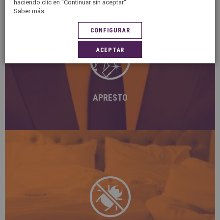
haciendo clic en "Continuar sin aceptar".
Saber más
CONFIGURAR
5àsec aporta cuerpo a tus prendas. Aplicamos el
ACEPTAR
servicio de apresto después de planchar para
mantener la forma y reducir las arrugas de tus
prendas.
APRESTO
El tratamiento antiácaros de 5àsec ayuda a proteger
tu ropa de hogar y te protege de posibles alergias.