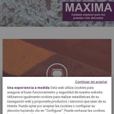
Los expertos de 5àsec te proveen con la mejor
solución de limpieza para quitar las manchas de tus
alfombras. Quitar las manchas por ti mismo puede
suponer un riesgo. Mejor, confía en la ayuda
Continuar sin aceptar
profesional que te brinda 5àsec.
Una experiencia a medida
Esta web utiliza cookies para
asegurar el buen funcionamiento y seguridad de nuestra website.
ALFOMBRAS
Utilizamos igualmente cookies para realizar estadísticas de su
navegación web y proponerle productos / servicios que sean de su
interés. Puede optar por aceptar las cookies o configurar su
elección haciendo clic en "Configurar". Puede rechazar las cookies