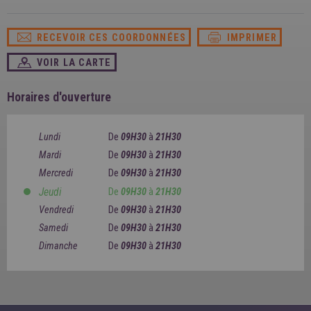
SPAIN
FRANCE
English
English
Spanish
Français
RECEVOIR CES COORDONNÉES
IMPRIMER
SWITZERLAND
GEORGIA
Deutsch
English
Français
VOIR LA CARTE
ქართული
English
GREECE
UKRAINE
Ελληνικά
Українська
Horaires d'ouverture
English
SAUDI ARABIA
HUNGARY
Arabic
Magyar
English
Lundi
De
09H30
à
21H30
English
Mardi
De
09H30
à
21H30
Mercredi
De
09H30
à
21H30
Jeudi
De
09H30
à
21H30
Vendredi
De
09H30
à
21H30
Samedi
De
09H30
à
21H30
Dimanche
De
09H30
à
21H30