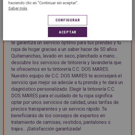
haciendo clic en "Continuar sin aceptar".
PRESENTACIÓN
Saber más
CONFIGURAR
Bienvenido a tu tintorería C.C. DOS MARES, tu
ACEPTAR
tintorería y lavandería en SAN JAVIER. El grupo 5àsec
te garantiza un servicio óptimo para tus prendas y tu
ropa de hogar gracias a un saber hacer de 50 años.
Quitamanchas, lavado en seco, planchado a mano...
descubre los servicios de tintorería y lavandería que
te ofrecemos en tu tintorería C.C. DOS MARES.
Nuestro equipo de C.C. DOS MARES te aconsejará el
servicio que mejor se adecúe a tu prenda y te dará un
diagnóstico personalizado. Elegir la tintorería C.C.
DOS MARES para el cuidado de tu ropa significa
optar por unos servicios de calidad, unas tarifas de
precios transparentes y un servicio rápido. Te
beneficiarás de los consejos de expertos en
tratamiento de camisas, vestidos, pantalones o
trajes... ¡Satisfacción garantizada!