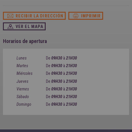
SPAIN
FRANCE
English
English
Spanish
Français
RECIBIR LA DIRECCIÓN
IMPRIMIR
SWITZERLAND
GEORGIA
Deutsch
English
Français
VER EL MAPA
ქართული
English
GREECE
UKRAINE
Ελληνικά
Українська
Horarios de apertura
English
SAUDI ARABIA
HUNGARY
Arabic
Magyar
English
Lunes
De
09H30
à
21H30
English
Martes
De
09H30
à
21H30
Miércoles
De
09H30
à
21H30
Jueves
De
09H30
à
21H30
Viernes
De
09H30
à
21H30
Sábado
De
09H30
à
21H30
Domingo
De
09H30
à
21H30