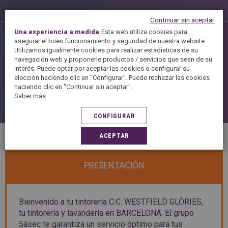
Continuar sin aceptar
Una experiencia a medida
Esta web utiliza cookies para
Servicios de Tienda
asegurar el buen funcionamiento y seguridad de nuestra website.
Utilizamos igualmente cookies para realizar estadísticas de su
navegación web y proponerle productos / servicios que sean de su
interés. Puede optar por aceptar las cookies o configurar su
elección haciendo clic en "Configurar". Puede rechazar las cookies
haciendo clic en "Continuar sin aceptar".
Saber más
Parking
CONFIGURAR
ACEPTAR
PRESENTACIÓN
Bienvenido a tu tintorería C.C. WESTFIELD GLÒRIES,
tu tintorería y lavandería en BARCELONA. El grupo
5àsec te garantiza un servicio óptimo para tus