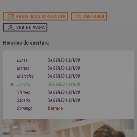
SPAIN
FRANCE
English
English
Spanish
Français
RECIBIR LA DIRECCIÓN
IMPRIMIR
SWITZERLAND
GEORGIA
Deutsch
English
Français
VER EL MAPA
ქართული
English
GREECE
UKRAINE
Ελληνικά
Українська
Horarios de apertura
English
SAUDI ARABIA
HUNGARY
Arabic
Magyar
English
Lunes
De
09H30
à
21H30
English
Martes
De
09H30
à
21H30
Miércoles
De
09H30
à
21H30
Jueves
De
09H30
à
21H30
Viernes
De
09H30
à
21H30
Sábado
De
09H30
à
21H30
Domingo
Cerrado