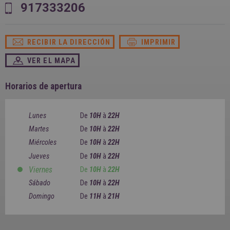
SPAIN
917333206
FRANCE
English
English
Spanish
Français
SWITZERLAND
GEORGIA
Deutsch
RECIBIR LA DIRECCIÓN
IMPRIMIR
English
Français
ქართული
English
VER EL MAPA
GREECE
UKRAINE
Ελληνικά
Українська
English
SAUDI ARABIA
Horarios de apertura
HUNGARY
Arabic
Magyar
English
English
Lunes
De
10H
à
22H
Martes
De
10H
à
22H
Miércoles
De
10H
à
22H
Jueves
De
10H
à
22H
Viernes
De
10H
à
22H
Sábado
De
10H
à
22H
Domingo
De
11H
à
21H