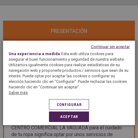
PRESENTACIÓN
Continuar sin aceptar
Bienvenido a tu tintorería CENTRO COMERCIAL LA
Una experiencia a medida
Esta web utiliza cookies para
asegurar el buen funcionamiento y seguridad de nuestra website.
VAGUADA, tu tintorería y lavandería en MADRID. El
Utilizamos igualmente cookies para realizar estadísticas de su
grupo 5àsec te garantiza un servicio óptimo para tus
navegación web y proponerle productos / servicios que sean de su
prendas y tu ropa de hogar gracias a un saber hacer
interés. Puede optar por aceptar las cookies o configurar su
de 50 años. Quitamanchas, lavado en seco, planchado
elección haciendo clic en "Configurar". Puede rechazar las cookies
a mano... descubre los servicios de tintorería y
haciendo clic en "Continuar sin aceptar".
Saber más
lavandería que te ofrecemos en tu tintorería CENTRO
COMERCIAL LA VAGUADA. Nuestro equipo de
CONFIGURAR
CENTRO COMERCIAL LA VAGUADA te aconsejará el
servicio que mejor se adecúe a tu prenda y te dará un
ACEPTAR
diagnóstico personalizado. Elegir la tintorería
CENTRO COMERCIAL LA VAGUADA para el cuidado
de tu ropa significa optar por unos servicios de