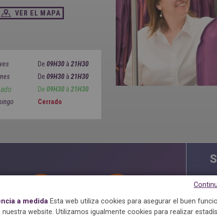
VER EL MAPA
ves
De
09H30
à
21H30
rnes
De
09H30
à
21H30
bado
De
09H30
à
21H30
ingo
Cerrado
S
Continu
encia a medida
Esta web utiliza cookies para asegurar el buen func
 nuestra website. Utilizamos igualmente cookies para realizar estadís
Antiácaros
Almidonado
Maxima