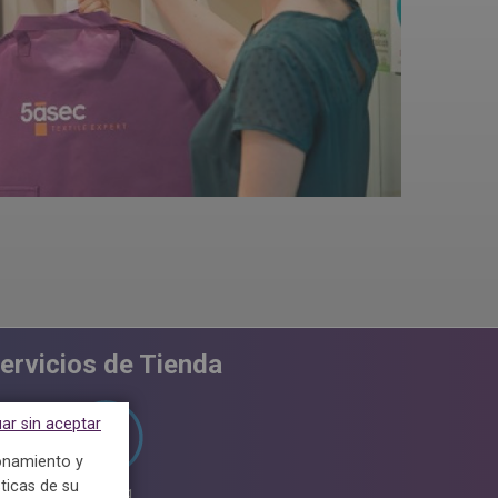
ervicios de Tienda
ar sin aceptar
ionamiento y
ticas de su
Ultrablanco
Parking
Ropa de hogar
SERVICIO 