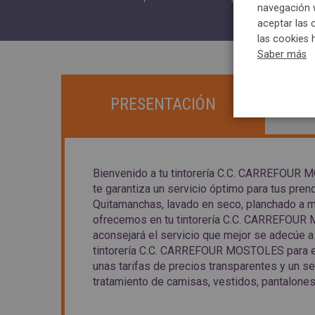
navegación w
aceptar las 
las cookies 
Saber más
PRESENTACIÓN
Bienvenido a tu tintorería C.C. CARREFOUR M
te garantiza un servicio óptimo para tus pren
Quitamanchas, lavado en seco, planchado a man
ofrecemos en tu tintorería C.C. CARREFOU
aconsejará el servicio que mejor se adecúe a 
tintorería C.C. CARREFOUR MOSTOLES para el c
unas tarifas de precios transparentes y un se
tratamiento de camisas, vestidos, pantalones o