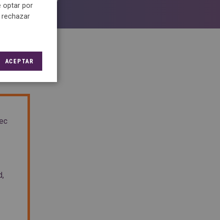
 optar por
DOMICILI
e rechazar
ACEPTAR
sec
d,