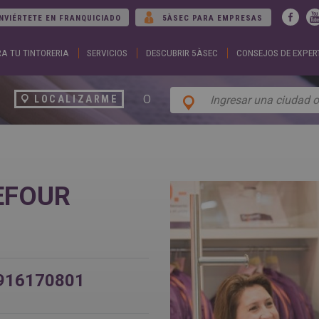
Jump to navigation
NVIÉRTETE EN FRANQUICIADO
5ÀSEC PARA EMPRESAS
A TU TINTORERIA
SERVICIOS
DESCUBRIR 5ÀSEC
CONSEJOS DE EXPER
ARGENTINA
DUBA
Español
Englis
English
EGYP
BELGIUM
Englis
O
LOCALIZARME
English
Arabic
French
FRAN
BRAZIL
Englis
Portuguese
França
CHILE
GEOR
Español
Englis
English
ქართ
REFOUR
Français
GREE
COLOMBIA
Ελληνι
Español
Englis
CZECH
HUNG
REPUBLIC
Magya
Čeština
Englis
916170801