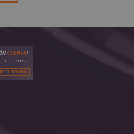
IÓN
CUENTA
!
io o sugerencia…
OS TU OPINIÓN