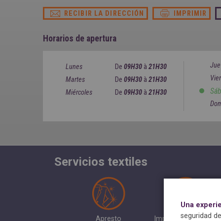
RECIBIR LA DIRECCIÓN
IMPRIMIR
Horarios de apertura
Jue
Lunes
De
09H30
à
21H30
Vie
Martes
De
09H30
à
21H30
Sá
Miércoles
De
09H30
à
21H30
Dom
Servicios textiles
Una experi
seguridad de
Apresto
Impermeabilización