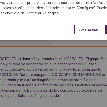
eb y proponerle productos / servicios que sean de su interés. Puede
cookies o configurar su elección haciendo clic en "Configurar". Pued
haciendo clic en "Continuar sin aceptar".
CONFIGURAR
ACCESO
OSTOLES, tu tintorería y lavandería en MÓSTOLES . El grupo 5à
das y tu ropa de hogar gracias a un saber hacer de 50 años.
o... descubre los servicios de tintorería y lavandería que te
R MOSTOLES. Nuestro equipo de C.C. CARREFOUR MOSTOLES te
tu prenda y te dará un diagnóstico personalizado. Elegir la
uidado de tu ropa significa optar por unos servicios de calida
rvicio rápido. Te beneficiarás de los consejos de expertos en
 trajes... ¡Satisfacción garantizada!