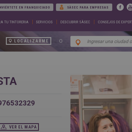
Jump to navigation
NVIÉRTETE EN FRANQUICIADO
5ÀSEC PARA EMPRESAS
A TU TINTORERIA
SERVICIOS
DESCUBRIR 5ÀSEC
CONSEJOS DE EXPER
ARGENTINA
DUBA
Español
Englis
English
EGYP
BELGIUM
Englis
O
LOCALIZARME
English
Arabic
French
FRAN
BRAZIL
Englis
Portuguese
França
CHILE
GEOR
Español
Englis
English
ქართ
USTA
Français
GREE
COLOMBIA
Ελληνι
Español
Englis
CZECH
HUNG
REPUBLIC
Magya
976532329
Čeština
Englis
VER EL MAPA