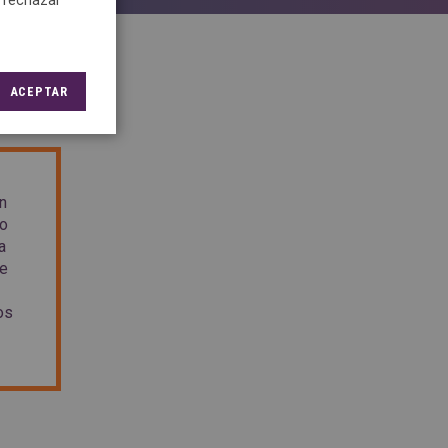
e rechazar
ACEPTAR
un
do
a
te
os