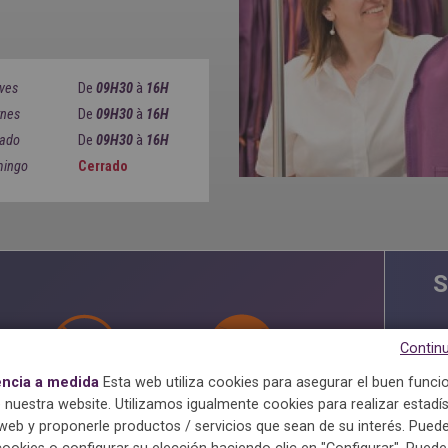
ves
De
09H30
à
16H
rnes
De
09H30
à
16H
ado
De
09H30
à
16H
ingo
Cerrado
S
Continu
encia a medida
Esta web utiliza cookies para asegurar el buen func
Antiácaros
Almidonado
Maxima
 nuestra website. Utilizamos igualmente cookies para realizar estadís
eb y proponerle productos / servicios que sean de su interés. Puede