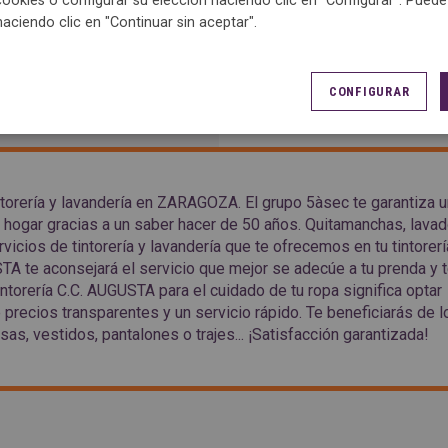
cookies o configurar su elección haciendo clic en "Configurar". Pued
haciendo clic en "Continuar sin aceptar".
CONFIGURAR
ACCESO
intorería y lavandería en ZARAGOZA. El grupo 5àsec te garantiza 
e hogar gracias a un saber hacer de 50 años. Quitamanchas, lava
vicios de tintorería y lavandería que te ofrecemos en tu tintorerí
A te aconsejará el servicio que mejor se adecúe a tu prenda y 
intorería C.C. AUGUSTA para el cuidado de tu ropa significa optar
e precios transparentes y un servicio rápido. Te beneficiarás de l
s, vestidos, pantalones o trajes... ¡Satisfacción garantizada!