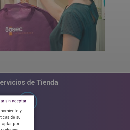
ervicios de Tienda
ar sin aceptar
ionamiento y
Ultrablanco
Parking
LAVANDERÍA
Ropa de ho
ticas de su
 optar por