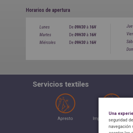
Horarios de apertura
Jue
Lunes
De
09H30
à
16H
Vie
Martes
De
09H30
à
16H
Sáb
Miércoles
De
09H30
à
16H
Dom
Servicios textiles
Una experi
Apresto
Impermeabilización
seguridad de
navegación w