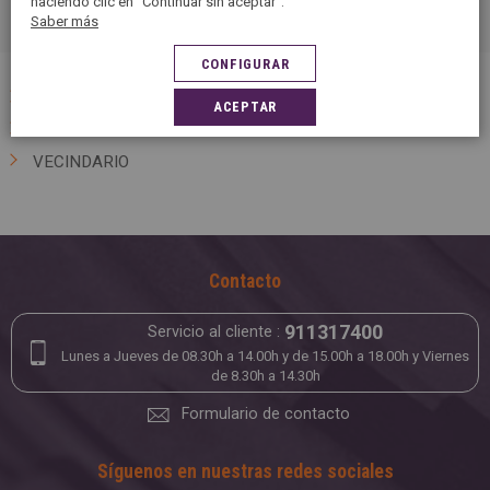
haciendo clic en "Continuar sin aceptar".
Saber más
CONFIGURAR
LAS PALMAS
ACEPTAR
TELDE
VECINDARIO
Contacto
911317400
Servicio al cliente :
Lunes a Jueves de 08.30h a 14.00h y de 15.00h a 18.00h y Viernes
de 8.30h a 14.30h
Formulario de contacto
Síguenos en nuestras redes sociales