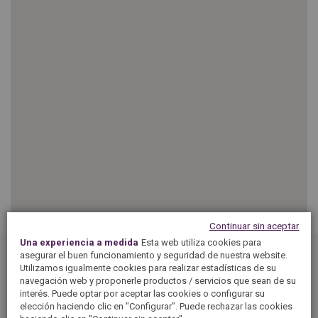
SPAIN
FRANCE
English
English
Spanish
Français
SWITZERLAND
GEORGIA
Deutsch
English
Français
ქართული
English
GREECE
UKRAINE
Ελληνικά
Українська
English
SAUDI ARABIA
HUNGARY
Arabic
Magyar
English
English
Continuar sin aceptar
Una experiencia a medida
Esta web utiliza cookies para
asegurar el buen funcionamiento y seguridad de nuestra website.
¿Estás buscando una tintorería 5àsec en TELDE? Las
Utilizamos igualmente cookies para realizar estadísticas de su
navegación web y proponerle productos / servicios que sean de su
tintorerías 5àsec te ofrecen servicios de tintorería y
interés. Puede optar por aceptar las cookies o configurar su
lavandería: limpieza, planchado, servicio de arreglos... 50
elección haciendo clic en "Configurar". Puede rechazar las cookies
años de experiencia al cuidado de tus prendas.