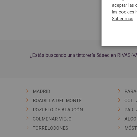
aceptar las 
las cookies 
Saber más
¿Estás buscando una tintorería 5àsec en RIVAS-VAC
MADRID
PARA
BOADILLA DEL MONTE
COLL
POZUELO DE ALARCÓN
PARL
COLMENAR VIEJO
ALCO
TORRELODONES
MÓST