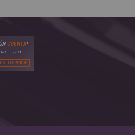
IÓN
CUENTA
!
io o sugerencia…
OS TU OPINIÓN