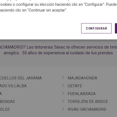
cookies o configurar su elección haciendo clic en "Configurar". Pued
haciendo clic en "Continuar sin aceptar".
CONFIGURAR
IAMADRID? Las tintorerías 5àsec te ofrecen servicios de tintore
arreglos... 50 años de experiencia al cuidado de tus prendas.
CUELLOS DEL JARAMA
MAJADAHONDA
ADO VILLALBA
GETAFE
A
FUENLABRADA
BENDAS
TORREJÓN DE ARDOZ
OLES
RIVAS-VACIAMADRID