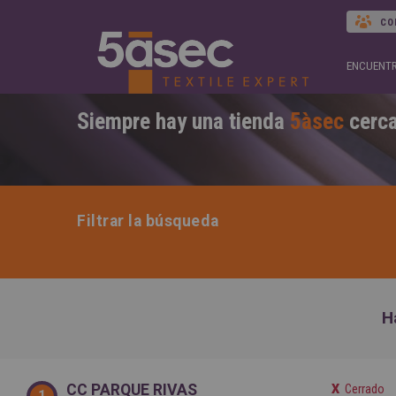
CO
ENCUENTR
Siempre hay una tienda
5àsec
cerca
Filtrar la búsqueda
H
CC PARQUE RIVAS
Cerrado
1