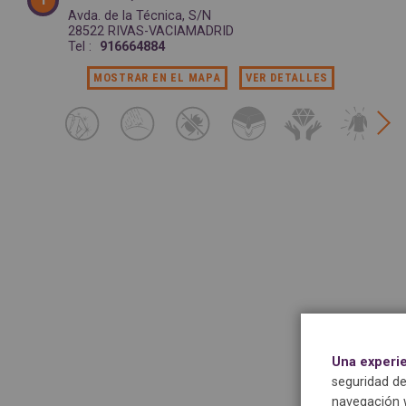
Avda. de la Técnica, S/N
28522 RIVAS-VACIAMADRID
Tel :
916664884
MOSTRAR EN EL MAPA
VER DETALLES
Una experi
seguridad de
navegación w