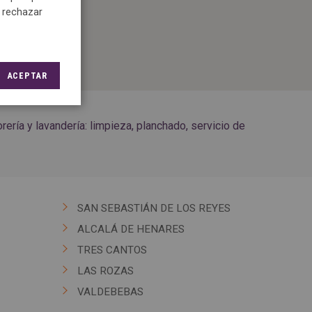
e rechazar
ACEPTAR
ría y lavandería: limpieza, planchado, servicio de
SAN SEBASTIÁN DE LOS REYES
ALCALÁ DE HENARES
TRES CANTOS
LAS ROZAS
VALDEBEBAS